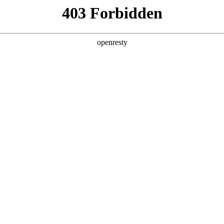
产品及服务
行业解决方案
合作伙伴
投资者关系
大会 ，分享AI+商业地产的场景实践与思考
2025 / 12 / 09
大会在上海成功举办。大会以“智创未来与卓越同行”为主题，设置技术、品
、内容丰富的交流平台。PA视讯数码携旗下自研的PA视讯问学平台亮相本次活
发展路径。